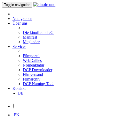
Toggle navigation
Neuigkeiten
Über uns
Die kinofreund eG
Manifest
Mitglieder
Services
Filmportal
WebDailies
Nomenklatur
DCP Downloader
Filmversand
Filmarchiv
DCP Naming Tool
Kontakt
DE
┊
EN